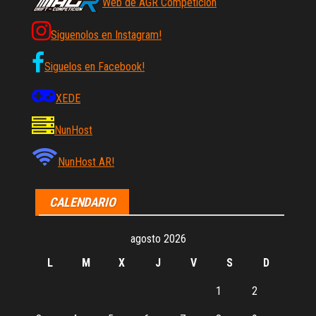
Web de AGR Competicion
Siguenolos en Instagram!
Siguelos en Facebook!
XEDE
NunHost
NunHost AR!
CALENDARIO
agosto 2026
L
M
X
J
V
S
D
1
2