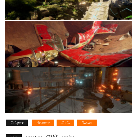
Category
Aventura
Gratis
Puzzles
gratis