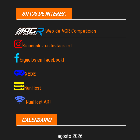
SITIOS DE INTERES:
Web de AGR Competicion
Siguenolos en Instagram!
Siguelos en Facebook!
XEDE
NunHost
NunHost AR!
CALENDARIO
agosto 2026