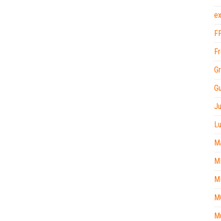
ex
F
Fr
Gr
Gu
J
L
M
M
M
M
M