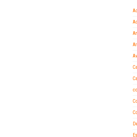
A
Ad
A
A
Av
Ca
Ca
c
C
Co
D
Es