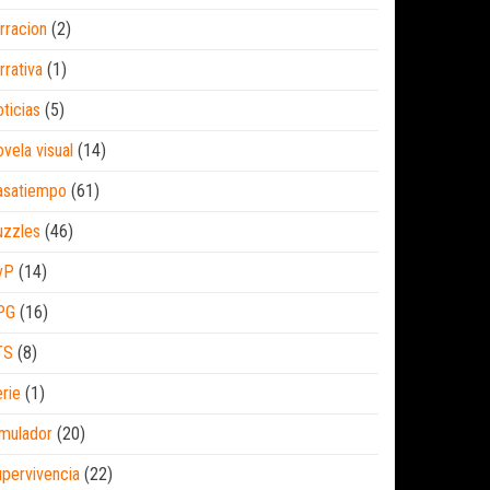
rracion
(2)
rrativa
(1)
ticias
(5)
vela visual
(14)
asatiempo
(61)
uzzles
(46)
vP
(14)
PG
(16)
TS
(8)
rie
(1)
mulador
(20)
pervivencia
(22)