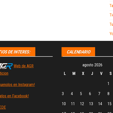
Ta
Ti
Tu
Y
TIOS DE INTERES:
CALENDARIO
agosto 2026
Web de AGR
icion
L
M
X
J
V
S
1
guenolos en Instagram!
3
4
5
6
7
8
elos en Facebook!
10
11
12
13
14
15
EDE