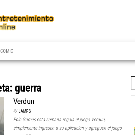
JAMPS
Los
Gamers
Entretenimiento
nunca
se
Online
rinden,
y los
Otakus
COMIC
menos!
Bu
eta:
guerra
Verdun
By
JAMPS
Epic Games esta semana regala el juego Verdun,
simplemente ingresen a su aplicación y agreguen el juego