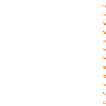
na
na
No
No
P
P
P
R
R
Se
Si
Su