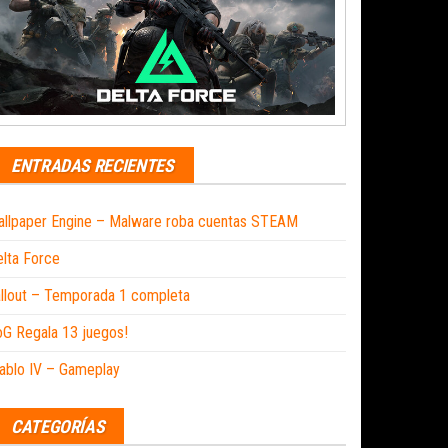
ENTRADAS RECIENTES
llpaper Engine – Malware roba cuentas STEAM
lta Force
llout – Temporada 1 completa
G Regala 13 juegos!
ablo IV – Gameplay
CATEGORÍAS