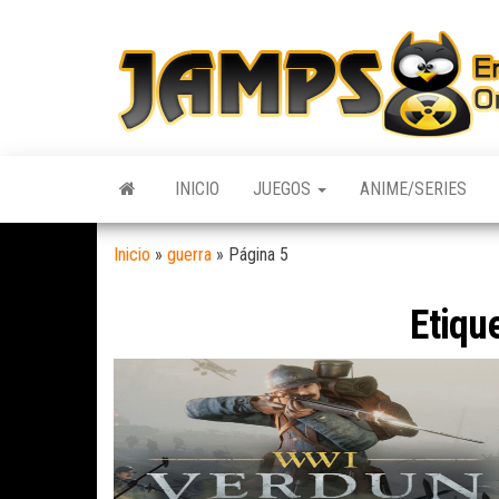
Skip
to
the
content
INICIO
JUEGOS
ANIME/SERIES
Inicio
»
guerra
»
Página 5
Etiqu