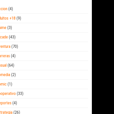
ccion
(4)
ultos +18
(9)
nime
(3)
rcade
(43)
entura
(70)
rreras
(4)
sual
(64)
omedia
(2)
omic
(1)
operativo
(33)
eportes
(4)
trategia
(26)