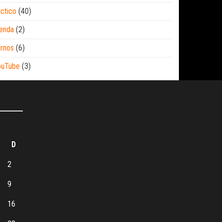
ctico
(40)
enda
(2)
rnos
(6)
ouTube
(3)
D
2
9
16