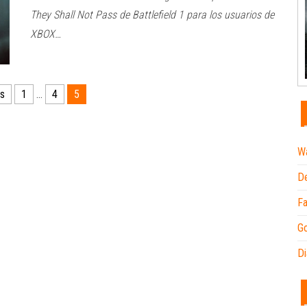
They Shall Not Pass de Battlefield 1 para los usuarios de
XBOX…
es
1
…
4
5
Wa
De
Fa
Go
Di