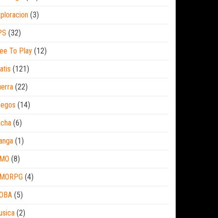
ploracion
(3)
PS
(32)
ee To Play
(12)
atis
(121)
erra
(22)
uegos
(14)
ucha
(6)
anga
(1)
MO
(8)
MORPG
(4)
OBA
(5)
usica
(2)