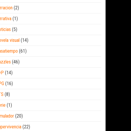
rracion
(2)
rrativa
(1)
ticias
(5)
vela visual
(14)
asatiempo
(61)
uzzles
(46)
vP
(14)
PG
(16)
TS
(8)
rie
(1)
mulador
(20)
pervivencia
(22)