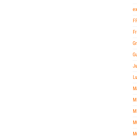
ex
F
Fr
Gr
Gu
J
L
M
M
M
M
M