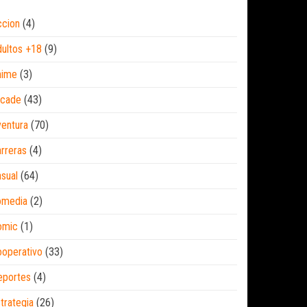
ccion
(4)
ultos +18
(9)
nime
(3)
rcade
(43)
entura
(70)
rreras
(4)
sual
(64)
omedia
(2)
omic
(1)
operativo
(33)
eportes
(4)
trategia
(26)