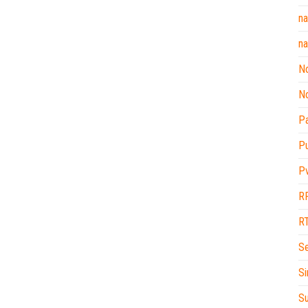
na
na
No
No
P
P
P
R
R
Se
Si
Su