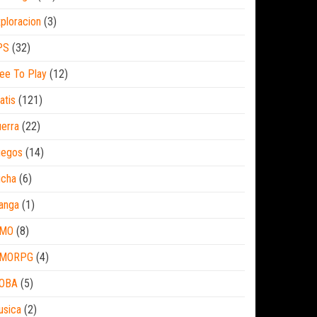
ploracion
(3)
PS
(32)
ee To Play
(12)
atis
(121)
erra
(22)
uegos
(14)
ucha
(6)
anga
(1)
MO
(8)
MORPG
(4)
OBA
(5)
usica
(2)