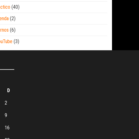
ctico
(40)
enda
(2)
rnos
(6)
ouTube
(3)
D
2
9
16