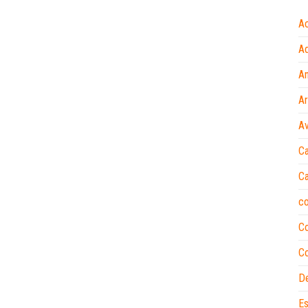
A
Ad
A
A
Av
Ca
Ca
c
C
Co
D
Es