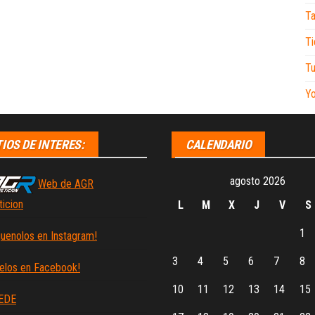
Ta
Ti
Tu
Y
TIOS DE INTERES:
CALENDARIO
agosto 2026
Web de AGR
icion
L
M
X
J
V
S
1
guenolos en Instagram!
3
4
5
6
7
8
elos en Facebook!
10
11
12
13
14
15
EDE