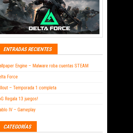
ENTRADAS RECIENTES
llpaper Engine – Malware roba cuentas STEAM
lta Force
llout – Temporada 1 completa
G Regala 13 juegos!
ablo IV – Gameplay
CATEGORÍAS