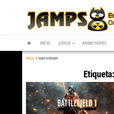
Skip
to
the
content
INICIO
JUEGOS
ANIME/SERIES
Inicio
»
teamvsteam
Etiqueta