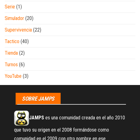
Serie
(1)
Simulador
(20)
Supervivencia
(22)
Tactico
(40)
Tienda
(2)
Turnos
(6)
YouTube
(3)
SOBRE JAMPS
JAMPS
es una comunidad creada en el año 2010
que tuvo su origen en el 2008 formándose como
comunidad en el 2009 con otro nombre en ese