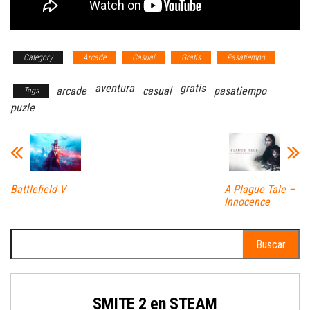
Category
Arcade
Casual
Gratis
Pasatiempo
aventura
gratis
arcade
casual
pasatiempo
Tags
puzle
Battlefield V
A Plague Tale –
Innocence
Buscar:
SMITE 2 en STEAM