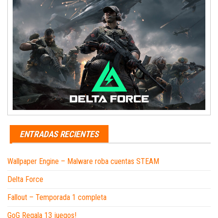
ENTRADAS RECIENTES
Wallpaper Engine – Malware roba cuentas STEAM
Delta Force
Fallout – Temporada 1 completa
GoG Regala 13 juegos!