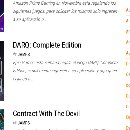
Amazon Prime Gaming en Noviembre esta regalando los
A
siguientes juegos, para solicitar los mismos solo ingresen
a su aplicación o…
Ad
A
A
DARQ: Complete Edition
Av
By
JAMPS
Epic Games esta semana regala el juego DARQ: Complete
Ca
Edition, simplemente ingresen a su aplicación y agreguen
Ca
el juego a…
c
C
Co
Contract With The Devil
D
By
JAMPS
Es