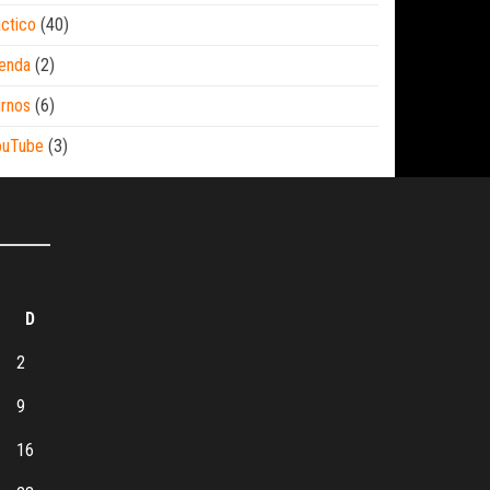
ctico
(40)
enda
(2)
rnos
(6)
ouTube
(3)
D
2
9
16