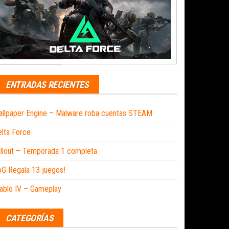
ENTRADAS RECIENTES
llpaper Engine – Malware roba cuentas STEAM
lta Force
llout – Temporada 1 completa
G Regala 13 juegos!
ablo IV – Gameplay
CATEGORÍAS