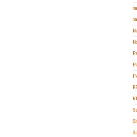
na
na
No
No
P
P
P
R
R
Se
Si
Su