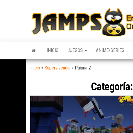
Skip
to
the
content
INICIO
JUEGOS
ANIME/SERIES
Inicio
»
Supervivencia
»
Página 2
Categoría