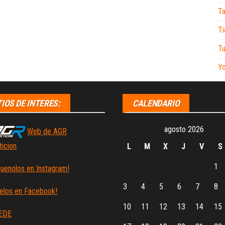
Ta
Ti
Tu
Y
TIOS DE INTERES:
CALENDARIO
agosto 2026
Web de AGR
icion
L
M
X
J
V
S
1
guenolos en Instagram!
3
4
5
6
7
8
elos en Facebook!
10
11
12
13
14
15
EDE