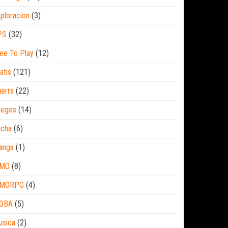
ploracion
(3)
PS
(32)
ee To Play
(12)
atis
(121)
erra
(22)
uegos
(14)
ucha
(6)
anga
(1)
MO
(8)
MORPG
(4)
OBA
(5)
usica
(2)