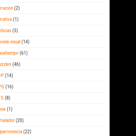
rracion
(2)
rrativa
(1)
ticias
(5)
vela visual
(14)
asatiempo
(61)
uzzles
(46)
vP
(14)
PG
(16)
TS
(8)
rie
(1)
mulador
(20)
pervivencia
(22)