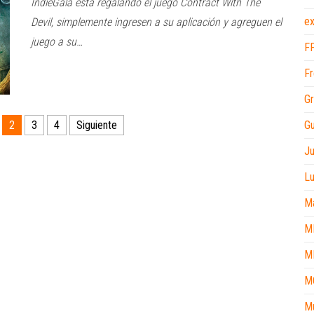
IndieGala esta regalando el juego Contract With The
ex
Devil, simplemente ingresen a su aplicación y agreguen el
juego a su…
F
Fr
Gr
Gu
2
3
4
Siguiente
J
L
M
M
M
M
M