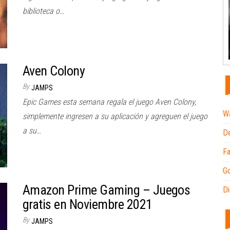
biblioteca o…
Aven Colony
By
JAMPS
Epic Games esta semana regala el juego Aven Colony,
Wa
simplemente ingresen a su aplicación y agreguen el juego
a su…
De
Fa
Go
Amazon Prime Gaming – Juegos
Di
gratis en Noviembre 2021
By
JAMPS