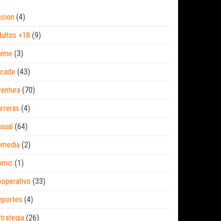
ccion
(4)
ultos +18
(9)
nime
(3)
rcade
(43)
entura
(70)
rreras
(4)
sual
(64)
omedia
(2)
omic
(1)
operativo
(33)
eportes
(4)
trategia
(26)