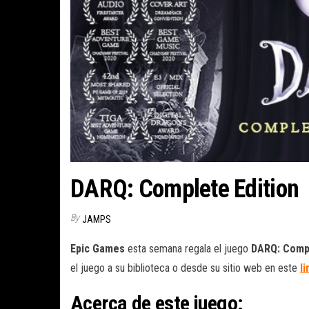
DARQ: Complete Edition
By
JAMPS
Epic Games
esta semana regala el juego
DARQ: Compl
el juego a su biblioteca o desde su sitio web en este
li
Acerca de este juego: