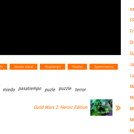
ex
F
Fr
Gr
Gu
J
is
Novela visual
Pasatiempo
Puzzles
Supervivencia
L
M
pasatiempo
puzzle
miedo
puzle
terror
M
Guild Wars 2: Heroic Edition
M
M
M