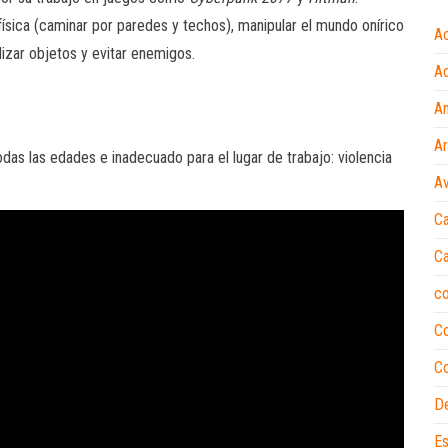
a física (caminar por paredes y techos), manipular el mundo onírico
A
lizar objetos y evitar enemigos.
Ad
A
A
das las edades e inadecuado para el lugar de trabajo: violencia
Av
Ca
Ca
c
C
Co
D
Es