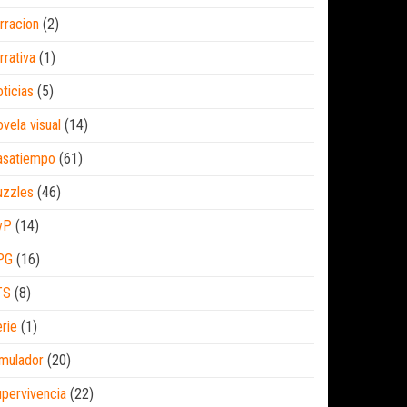
rracion
(2)
rrativa
(1)
ticias
(5)
vela visual
(14)
asatiempo
(61)
uzzles
(46)
vP
(14)
PG
(16)
TS
(8)
rie
(1)
mulador
(20)
pervivencia
(22)