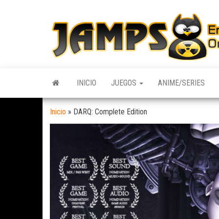
Skip
to
the
content
INICIO
JUEGOS
ANIME/SERIES
Inicio
»
DARQ: Complete Edition