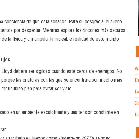
a conciencia de que está soñando. Para su desgracia, el sueño
intentos por despertar. Mientras explora los rincones más oscuros
 de la física y a manipular la maleable realidad de este mundo
tijos
Wa
, Lloyd deberá ser sigiloso cuando esté cerca de enemigos. No
o porque las criaturas con las que se encontrará son mucho más
De
 meticuloso plan para evitar ser visto.
Fa
Go
asado en un ambiente escalofriante y una tensión constante en
Di
rar.
por su trabajo en juegos como
Cyberpunk 2077
y
Hitman
.