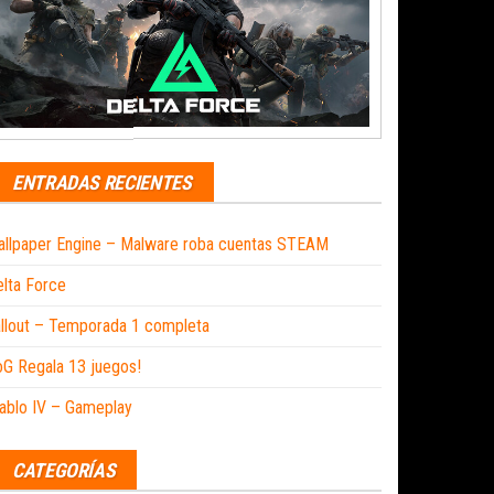
ENTRADAS RECIENTES
llpaper Engine – Malware roba cuentas STEAM
lta Force
llout – Temporada 1 completa
G Regala 13 juegos!
ablo IV – Gameplay
CATEGORÍAS