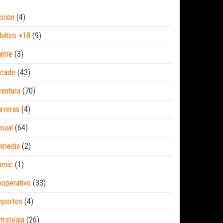
ccion
(4)
ultos +18
(9)
nime
(3)
rcade
(43)
entura
(70)
rreras
(4)
sual
(64)
omedia
(2)
omic
(1)
operativo
(33)
eportes
(4)
trategia
(26)