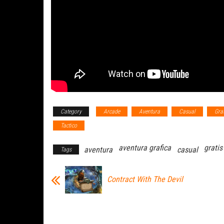
Category
Arcade
Aventura
Casual
Grat
Tactico
aventura grafica
gratis
aventura
casual
Tags
Contract With The Devil