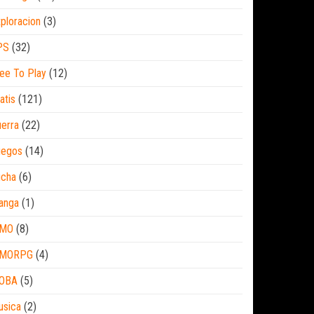
ploracion
(3)
PS
(32)
ee To Play
(12)
atis
(121)
erra
(22)
uegos
(14)
ucha
(6)
anga
(1)
MO
(8)
MORPG
(4)
OBA
(5)
usica
(2)