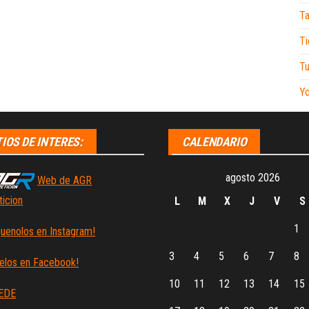
Ta
Ti
Tu
Y
TIOS DE INTERES:
CALENDARIO
agosto 2026
Web de AGR
icion
L
M
X
J
V
S
1
guenolos en Instagram!
3
4
5
6
7
8
elos en Facebook!
10
11
12
13
14
15
EDE