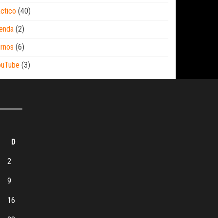
ctico
(40)
enda
(2)
rnos
(6)
ouTube
(3)
D
2
9
16