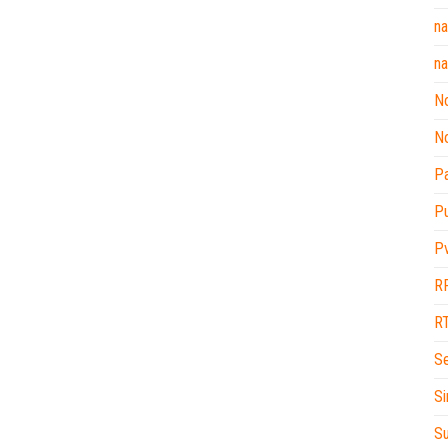
na
na
No
No
P
P
P
R
R
Se
Si
Su