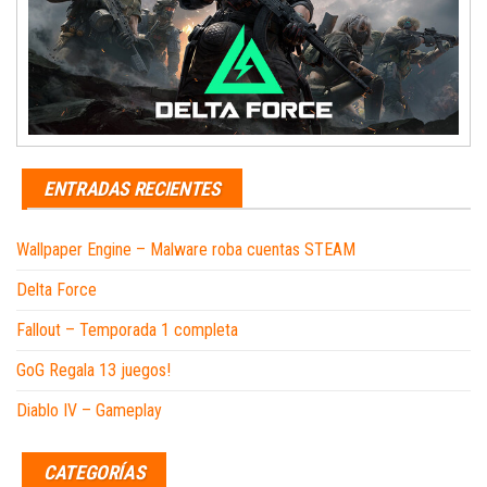
ENTRADAS RECIENTES
Wallpaper Engine – Malware roba cuentas STEAM
Delta Force
Fallout – Temporada 1 completa
GoG Regala 13 juegos!
Diablo IV – Gameplay
CATEGORÍAS