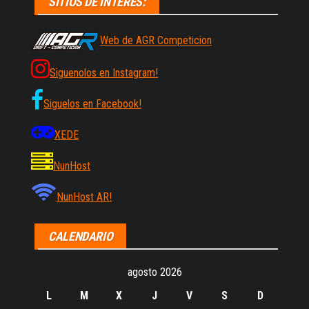
SITIOS DE INTERES:
Web de AGR Competicion
Siguenolos en Instagram!
Siguelos en Facebook!
XEDE
NunHost
NunHost AR!
CALENDARIO
agosto 2026
L
M
X
J
V
S
D