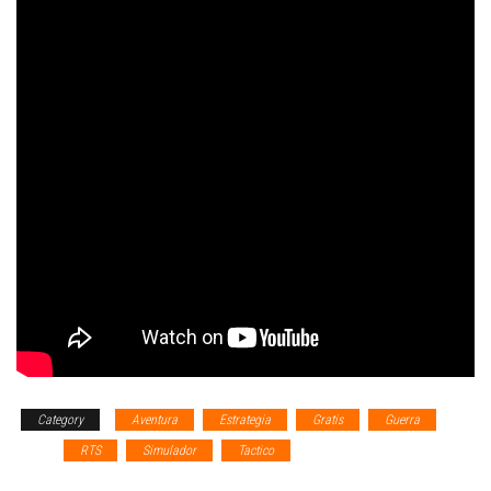
Category
Aventura
Estrategia
Gratis
Guerra
RPG
RTS
Simulador
Tactico