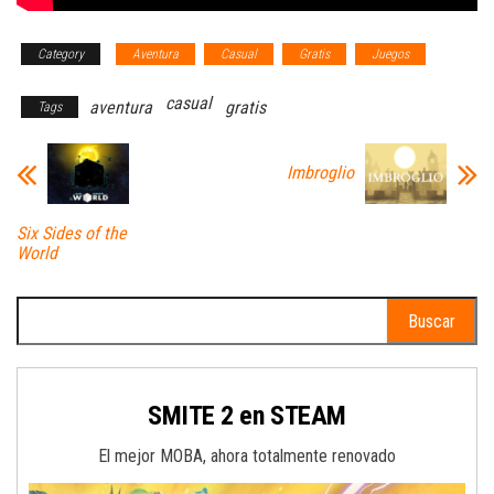
Category
Aventura
Casual
Gratis
Juegos
casual
aventura
gratis
Tags
Imbroglio
Six Sides of the
World
Buscar:
SMITE 2 en STEAM
El mejor MOBA, ahora totalmente renovado