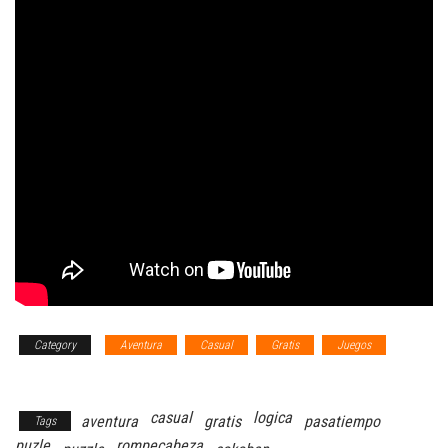
Category
Aventura
Casual
Gratis
Juegos
Puzzles
casual
logica
aventura
gratis
pasatiempo
Tags
puzle
rompecabeza