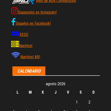
Web de AGR Competicion
Siguenolos en Instagram!
Siguelos en Facebook!
XEDE
NunHost
NunHost AR!
CALENDARIO
agosto 2026
L
M
X
J
V
S
D
1
2